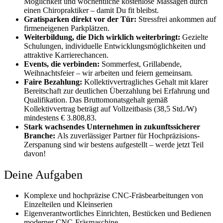
Möglichkeit und wöchentliche kostenlose Massagen durch
einen Chiropraktiker – damit Du fit bleibst.
Gratisparken direkt vor der Tür:
Stressfrei ankommen auf
firmeneigenen Parkplätzen.
Weiterbildung, die Dich wirklich weiterbringt:
Gezielte
Schulungen, individuelle Entwicklungsmöglichkeiten und
attraktive Karrierechancen.
Events, die verbinden:
Sommerfest, Grillabende,
Weihnachtsfeier – wir arbeiten und feiern gemeinsam.
Faire Bezahlung:
Kollektivvertragliches Gehalt mit klarer
Bereitschaft zur deutlichen Überzahlung bei Erfahrung und
Qualifikation. Das Bruttomonatsgehalt gemäß
Kollektivvertrag beträgt auf Vollzeitbasis (38,5 Std./W)
mindestens € 3.808,83.
Stark wachsendes Unternehmen in zukunftssicherer
Branche:
Als zuverlässiger Partner für Hochpräzisions-
Zerspanung sind wir bestens aufgestellt – werde jetzt Teil
davon!
Deine Aufgaben
Komplexe und hochpräzise CNC-Fräsbearbeitungen von
Einzelteilen und Kleinserien
Eigenverantwortliches Einrichten, Bestücken und Bedienen
moderner CNC-Fräsmaschine