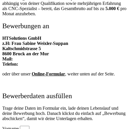
abhängig von deiner Qualifikation sowie mehrjährigen Erfahrung
als CNC-Spezialist – bereit, das
Gesamtbrutto auf bis zu
5.000 €
pro
Monat anzuheben.
Bewerbungen an
HTSolutions GmbH
z.H: Frau Sabine Weixler-Suppan
Kaltschmidstrasse 5
8600 Bruck an der Mur
Mail:
bewerbung@htsolutions.at
Telefon:
+43 (0)664 21 64 054
oder über unser
Online-Formular
, weiter unten auf der Seite.
Jetzt bewerben
Bewerberdaten ausfüllen
Trage deine Daten im Formular ein, lade deinen Lebenslauf und
deine Bewerbung hoch. Danach klickst du einfach auf „Bewerbung
abschicken“, damit wir deine Unterlagen erhalten.
Vorname