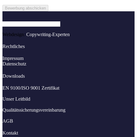
Erforderlichen Service akzeptieren und Inhalte entsperren
Bewerbung abschicken
Facebook
Instagram
Linkedin
Webdesign:
Copywriting-Experten
.
Rechtliches
Impressum
Datenschutz
Downloads
EN 9100/ISO 9001 Zertifikat
Unser Leitbild
Qualitätssicherungsvereinbarung
AGB
Kontakt